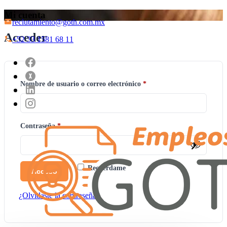
Mi cuenta
reclutamiento@goth.com.mx
Acceder
+52 33 1581 68 11
Obligatorio
Nombre de usuario o correo electrónico
*
Obligatorio
Contraseña
*
Recuérdame
Acceso
¿Olvidaste la contraseña?