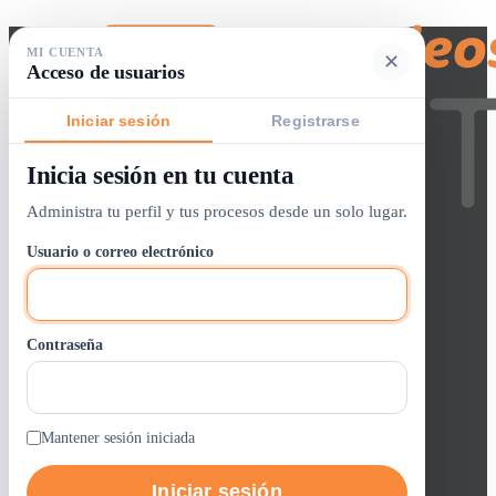
MI CUENTA
✕
Acceso de usuarios
Iniciar sesión
Registrarse
Inicia sesión en tu cuenta
Buscador de empleos
Administra tu perfil y tus procesos desde un solo lugar.
Iniciar sesión / crear cuenta
Usuario o correo electrónico
Panel de Control
Lista de Vacantes
Contraseña
0
Alertas
Entrar / Registrarse
Trabajos GOTH
Mantener sesión iniciada
Iniciar sesión
Quienes Somos