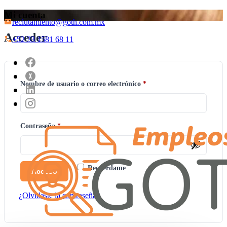
Mi cuenta
reclutamiento@goth.com.mx
Acceder
+52 33 1581 68 11
Obligatorio
Nombre de usuario o correo electrónico
*
Obligatorio
Contraseña
*
Recuérdame
Acceso
¿Olvidaste la contraseña?