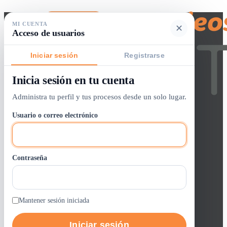
MI CUENTA
✕
Acceso de usuarios
Iniciar sesión
Registrarse
Inicia sesión en tu cuenta
Buscador de empleos
Administra tu perfil y tus procesos desde un solo lugar.
Iniciar sesión / crear cuenta
Usuario o correo electrónico
Panel de Control
Lista de Vacantes
Contraseña
0
Alertas
Entrar / Registrarse
Trabajos GOTH
Mantener sesión iniciada
Iniciar sesión
Quienes Somos