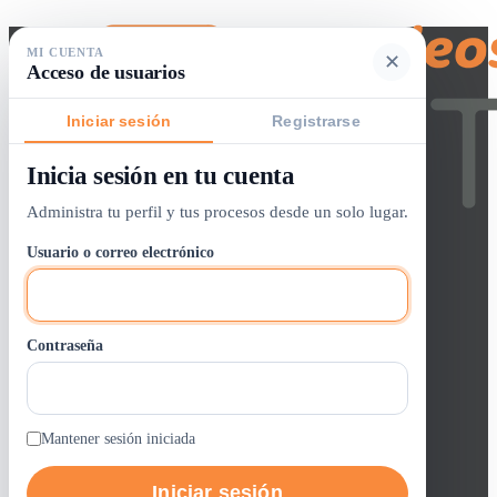
MI CUENTA
✕
Acceso de usuarios
Iniciar sesión
Registrarse
Inicia sesión en tu cuenta
Buscador de empleos
Administra tu perfil y tus procesos desde un solo lugar.
Iniciar sesión / crear cuenta
Usuario o correo electrónico
Panel de Control
Lista de Vacantes
Contraseña
0
Alertas
Entrar / Registrarse
Trabajos GOTH
Mantener sesión iniciada
Iniciar sesión
Quienes Somos