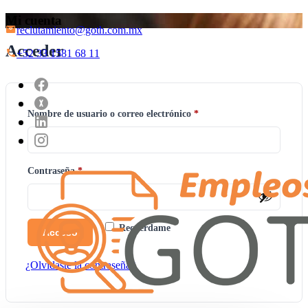
Mi cuenta
reclutamiento@goth.com.mx
Acceder
+52 33 1581 68 11
Obligatorio
Nombre de usuario o correo electrónico
*
Obligatorio
Contraseña
*
Recuérdame
Acceso
¿Olvidaste la contraseña?