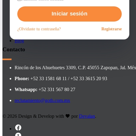
Regístrate como candidato
Alertas
Faqs
Nosotros
Iniciar sesión
Faqs
Contacto
Contacto
¿Olvidaste tu contraseña?
Registrarse
Reclutadores
Aviso de privacidad
Regístrate como reclutador
Blog
Contacto
Rincón de los Ahuehuetes 3309, C.P. 45055 Zapopan, Jal. Méx
Phone:
+52 33 1581 68 11 / +52 33 3615 20 93
Whatsapp:
+52 331 567 80 27
reclutamiento@goth.com.mx
©
2026 Design & Develop with
por
Devalan
.