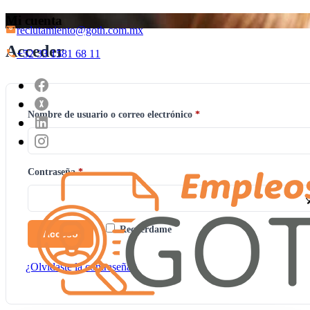
Mi cuenta
reclutamiento@goth.com.mx
Acceder
+52 33 1581 68 11
Obligatorio
Nombre de usuario o correo electrónico
*
Obligatorio
Contraseña
*
Recuérdame
Acceso
¿Olvidaste la contraseña?