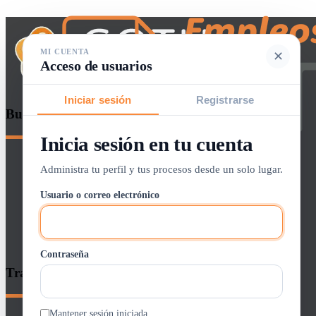
MI CUENTA
✕
Acceso de usuarios
Iniciar sesión
Registrarse
Buscador de empleos
Inicia sesión en tu cuenta
Iniciar sesión / crear cuenta
Administra tu perfil y tus procesos desde un solo lugar.
Panel de Control
Usuario o correo electrónico
Lista de Vacantes
0
Alertas
Contraseña
Entrar / Registrarse
Trabajos GOTH
Inicio
Buscar Empleo
Mantener sesión iniciada
Quienes Somos