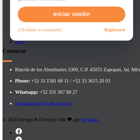
Regístrate como candidato
Alertas
Faqs
Nosotros
Iniciar sesión
Faqs
Contacto
Contacto
¿Olvidaste tu contraseña?
Registrarse
Reclutadores
Aviso de privacidad
Regístrate como reclutador
Blog
Contacto
Rincón de los Ahuehuetes 3309, C.P. 45055 Zapopan, Jal. Méx
Phone:
+52 33 1581 68 11 / +52 33 3615 20 93
Whatsapp:
+52 331 567 80 27
reclutamiento@goth.com.mx
©
2026 Design & Develop with
por
Devalan
.