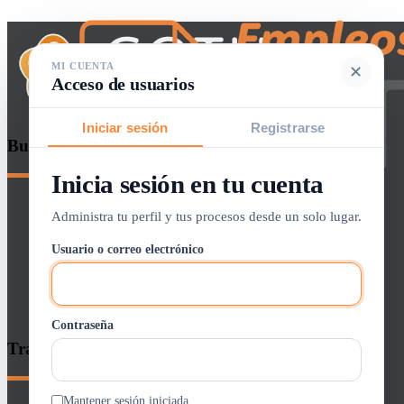
MI CUENTA
✕
Acceso de usuarios
Iniciar sesión
Registrarse
Buscador de empleos
Inicia sesión en tu cuenta
Iniciar sesión / crear cuenta
Administra tu perfil y tus procesos desde un solo lugar.
Panel de Control
Usuario o correo electrónico
Lista de Vacantes
0
Alertas
Contraseña
Entrar / Registrarse
Trabajos GOTH
Inicio
Buscar Empleo
Mantener sesión iniciada
Quienes Somos