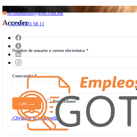
Mi cuenta
reclutamiento@goth.com.mx
Acceder
+52 33 1581 68 11
Obligatorio
Nombre de usuario o correo electrónico
*
Obligatorio
Contraseña
*
Recuérdame
Acceso
¿Olvidaste la contraseña?