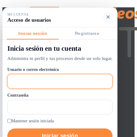
MI CUENTA
✕
Acceso de usuarios
Iniciar sesión
Registrarse
Inicia sesión en tu cuenta
Buscador de empleos
Administra tu perfil y tus procesos desde un solo lugar.
Iniciar sesión / crear cuenta
Usuario o correo electrónico
Panel de Control
Lista de Vacantes
Contraseña
0
Alertas
Entrar / Registrarse
Trabajos GOTH
Mantener sesión iniciada
Iniciar sesión
Quienes Somos