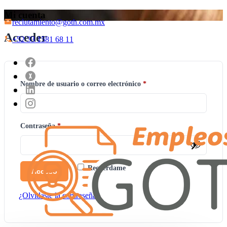
Mi cuenta
reclutamiento@goth.com.mx
Acceder
+52 33 1581 68 11
Obligatorio
Nombre de usuario o correo electrónico
*
Obligatorio
Contraseña
*
Recuérdame
Acceso
¿Olvidaste la contraseña?