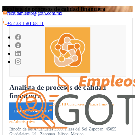
Analista de procesos de calidad financiera
reclutamiento@goth.com.mx
+52 33 1581 68 11
Analista de procesos de calidad
financiera
@GOTH Consultores
publicada 1 año hace
TIEMPO COMPLETO
en
Administrativo
Rincón de los Ahuehuetes 3309. Plaza del Sol Zapopan, 45055
Guadalajara, Jal., Zapopan, Jalisco, Mexico