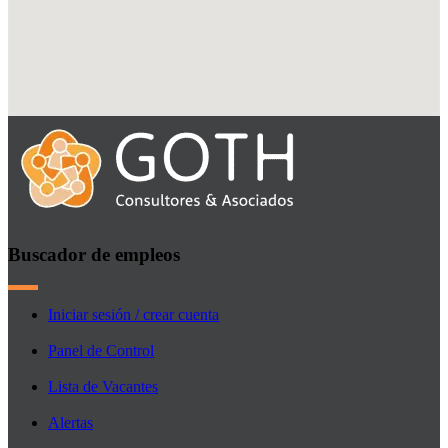
Buscador de empleos
Iniciar sesión / crear cuenta
Panel de Control
Lista de Vacantes
Alertas