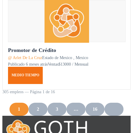
Promotor de Crédito
@ Arlet De La Cruz
Estado de Mexico , Mexico
Publicado 6 meses atrás
Ventas
$13000 / Mensual
MEDIO TIEMPO
305 empleos — Página 1 de 16
1
2
3
…
16