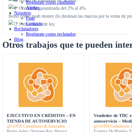
Ayuda de transporte de $2,000.
Regístrate como candidato
Alertas
Comisión garantizada del 2% al 4%.
Nosotros
Bono como push money (lo destinan las marcas por la venta de pr
Faqs
Contacto
Prestaciones de ley.
Reclutadores
Regístrate como reclutador
Blog
Otros trabajos que te pueden inte
EJECUTIVO EN CRÉDITOS – EN
Vendedor de TDC en
TIENDA DE AUTOSERVICIO
autoservicio – Med
@GOTH Consultores & Asociados
@GOTH Consultores &
Benito Juárez, Quintana Roo, Mexico
Ecatepec De Morelos, E