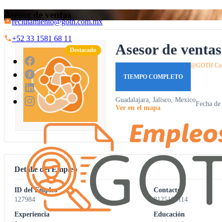
Asesor de ventas
reclutamiento@goth.com.mx
+52 33 1581 68 11
Asesor de ventas
Destacado
@GOTH Cons
TIEMPO COMPLETO
Guadalajara, Jalisco, Mexico
Fecha de 
Ver en el mapa
Detalle del Empleo
ID del Empleo
Contacto
127984
8125164114
Experiencia
Educación