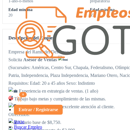
1-ano-o-menos
preparatoria
Edad mínima
Edad máxima
20
45
Descripción del Empleo
Empresa del Ramo del Descanso
Solicita
Asesor de Ventas
(Sucursales: Américas, Centro Sur, Chapala, Federalismo, Olímpica
Patria, Independencia, Plaza Independencia, Mariano Otero, Nacio
Requisitos: Edad: 20 a 45 años Sexo: Indistinto
Experiencia en estrategia de ventas. (1 año)
0
Trabajo bajo metas y cumplimiento de las mismas.
Comunicación activa y excelente atención al cliente.
Entrar / Registrarse
Ofrecemos:
Inicio
Salario base de $8,750.
Buscar Empleo