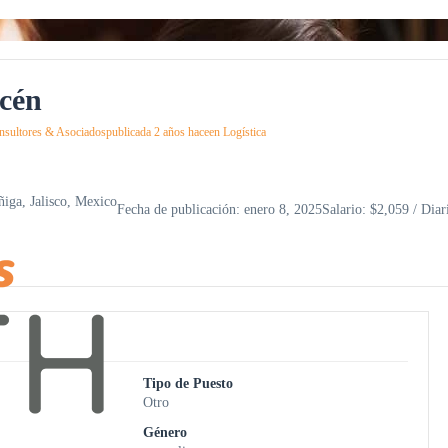
acén
ultores & Asociados
publicada 2 años hace
en
Logística
iga, Jalisco, Mexico
Fecha de publicación: enero 8, 2025
Salario: $2,059 / Diar
Tipo de Puesto
Otro
Género