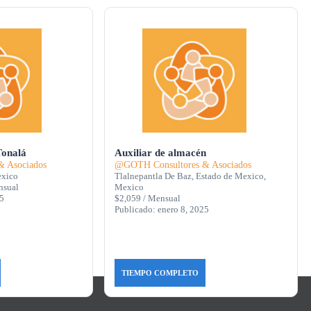
Tonalá
Auxiliar de almacén
 Asociados
@GOTH Consultores & Asociados
exico
Tlalnepantla De Baz, Estado de Mexico,
nsual
Mexico
25
$2,059 / Mensual
Publicado: enero 8, 2025
TIEMPO COMPLETO