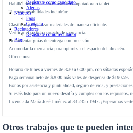
Regístrate como candidato
Habilidades básicas en el uso de computadora o tablet.
Alertas
Tus responsabilidades incluirán:
Nosotros
Faqs
Contacto
Clasificar y organizar materiales de manera eficiente.
Reclutadores
Verificar el surtido correcto de mercancía.
Regístrate como reclutador
Blog
Documentar guías de entrega con precisión.
Acomodar la mercancía para optimizar el espacio del almacén.
Ofrecemos:
Horario de lunes a viernes de 8:30 a 6:00 pm, con sábados esporá
Pago semanal neto de $2000 más vales de despensa de $190.59.
Bonos por asistencia y puntualidad, seguro de vida, y prestaciones 
Si estás listo para un nuevo desafío y cumples con los requisitos,
Licenciada María José Jiménez al 33 2355 1947. ¡Esperamos verte
Otros trabajos que te pueden inte