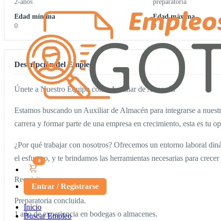
2-anos
preparatoria
Edad mínima
Edad máxima
0
0
Descripción del Empleo
Únete a Nuestro Equipo como Auxiliar de Almacén
Estamos buscando un Auxiliar de Almacén para integrarse a nuestro 
carrera y formar parte de una empresa en crecimiento, esta es tu o
¿Por qué trabajar con nosotros? Ofrecemos un entorno laboral din
el esfuerzo, y te brindamos las herramientas necesarias para crecer
0
Requisitos:
Entrar / Registrarse
Preparatoria concluida.
Inicio
1 año de experiencia en bodegas o almacenes.
Buscar Empleo