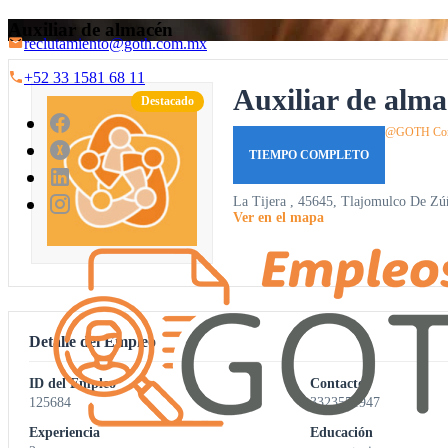
Auxiliar de almacén
reclutamiento@goth.com.mx
+52 33 1581 68 11
Auxiliar de alm
Destacado
@GOTH Cons
TIEMPO COMPLETO
La Tijera , 45645, Tlajomulco De Zúñ
Ver en el mapa
Detalle del Empleo
ID del Empleo
Contacto
125684
3323551947
Experiencia
Educación