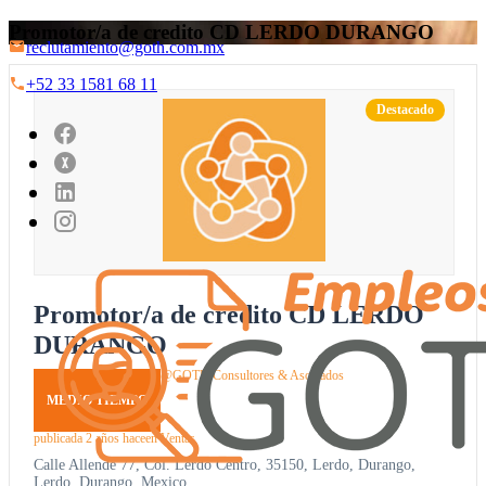
Promotor/a de credito CD LERDO DURANGO
reclutamiento@goth.com.mx
+52 33 1581 68 11
Destacado
Promotor/a de credito CD LERDO
DURANGO
@GOTH Consultores & Asociados
MEDIO TIEMPO
publicada 2 años hace
en
Ventas
Calle Allende 77, Col. Lerdo Centro, 35150, Lerdo, Durango,
Lerdo, Durango, Mexico