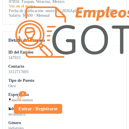
07810, Tuxpan, Veracruz, Mexico
Ver en el mapa
Fecha de publicación: enero 26, 2026
Aplicar antes: marzo 2, 2026
Salario: $9600 / Mensual
Detalle del Empleo
ID del Empleo
147933
Contacto
3312717693
Tipo de Puesto
Otro
0
Experiencia
1-ano-o-menos
Entrar / Registrarse
Educación
secundaria
Género
indistinto