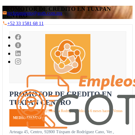
PROMOTOR DE CREDITO EN TUXPAN
reclutamiento@goth.com.mx
CENTRO
+52 33 1581 68 11
PROMOTOR DE CREDITO EN
TUXPAN CENTRO
@Samanta Rodriguez
publicada 6 meses hace
en
Ventas
MEDIO TIEMPO
Arteaga 45, Centro, 92800 Túxpam de Rodríguez Cano, Ver.,