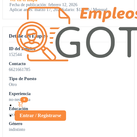
Fecha de publicación: febrero 12, 2026
Aplicar antes: marzo 17, 2026
Salario: $12200 / Mensual
Detalle del Empleo
ID del Empleo
152544
Contacto
6621661785
Tipo de Puesto
Otro
Experiencia
no-necesaria
0
Educación
secundaria
Entrar / Registrarse
Género
indistinto