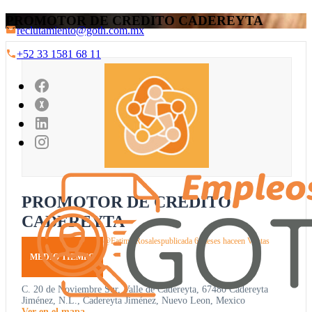
PROMOTOR DE CREDITO CADEREYTA
reclutamiento@goth.com.mx
+52 33 1581 68 11
PROMOTOR DE CREDITO
CADEREYTA
@Fatima Rosales
publicada 6 meses hace
en
Ventas
MEDIO TIEMPO
C. 20 de Noviembre Sur, Valle de Cadereyta, 67480 Cadereyta
Jiménez, N.L., Cadereyta Jiménez, Nuevo Leon, Mexico
Ver en el mapa