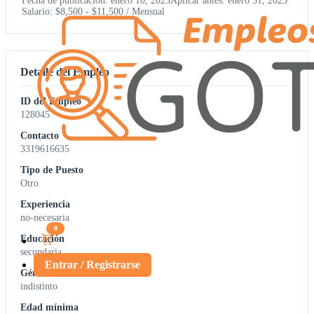
Fecha de publicación: enero 10, 2025
Aplicar antes: enero 31, 2025
Salario: $8,500 - $11,500 / Mensual
Detalle del Empleo
ID del Empleo
128045
Contacto
3319616635
Tipo de Puesto
Otro
Experiencia
no-necesaria
0
Educación
secundaria
Entrar / Registrarse
Género
indistinto
Edad mínima