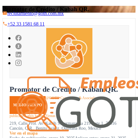
Promotor de Crédito / Kabah QR.
reclutamiento@goth.com.mx
+52 33 1581 68 11
Promotor de Crédito / Kabah QR.
@GOTH Consultores & Asociados
MEDIO TIEMPO
publicada 2 años hace
en
Ventas
219, Calle Prol. Av. Kabáh Supermanzana 219 Lote 1, 77516
Cancún, Q.R., Benito Juárez, Quintana Roo, Mexico
Ver en el mapa