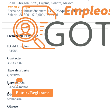
Cdad. Obregón, Son., Cajeme, Sonora, Mexico
Ver en el mapa
Fecha de publicación: enero 13, 2025
Aplicar antes: enero 31, 2025
Salario: $8,500 - $12,000 / Mensual
Detalle del Empleo
ID del Empleo
131583
Contacto
3323390870
Tipo de Puesto
ejecutivo
0
Experiencia
1-ano-o-menos
Entrar / Registrarse
Educación
secundaria
Género