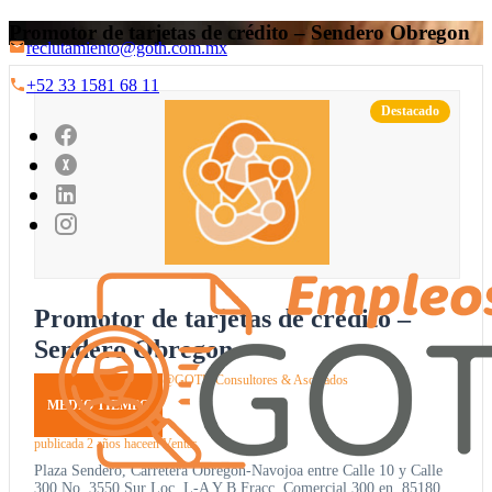
Promotor de tarjetas de crédito – Sendero Obregon
reclutamiento@goth.com.mx
+52 33 1581 68 11
Destacado
Promotor de tarjetas de crédito –
Sendero Obregon
@GOTH Consultores & Asociados
MEDIO TIEMPO
publicada 2 años hace
en
Ventas
Plaza Sendero, Carretera Obregón-Navojoa entre Calle 10 y Calle
300 No. 3550 Sur Loc. L-A Y B Fracc. Comercial 300 en, 85180