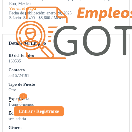
Roo, Mexico
Ver en el mapa
Fecha de publicación: enero 20, 2025
Salario: $8,400 - $8,800 / Mensual
Detalle del Empleo
ID del Empleo
139535
Contacto
3316724191
Tipo de Puesto
Otro
0
Experiencia
1-ano-o-menos
Entrar / Registrarse
Educación
secundaria
Género