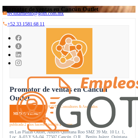
Promotor de ventas en Cancún Outlet
reclutamiento@goth.com.mx
+52 33 1581 68 11
Promotor de ventas en Cancún
Outlet
@GOTH Consultores & Asociados
MEDIO TIEMPO
publicada 2 años hace
en
Atención a clientes
en Las Plazas Outlet, Andrés Quintana Roo SMZ 39 Mz. 10 Lt. 1,
Loc. A-03 Y SA-04, 77507 Cancún, Q.R. , Benito Juárez, Quintana