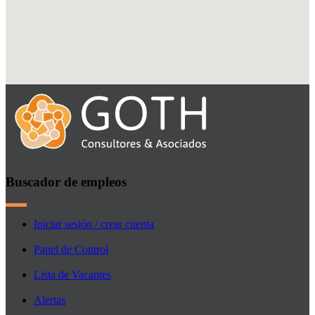
Buscador de empleos
Iniciar sesión / crear cuenta
Panel de Control
Lista de Vacantes
Alertas