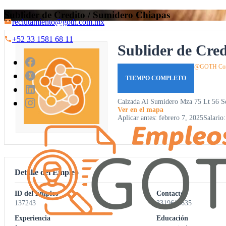
Sublider de Credito / Sumidero Chiapas
reclutamiento@goth.com.mx
+52 33 1581 68 11
Sublider de Cre
@GOTH Cons
TIEMPO COMPLETO
Calzada Al Sumidero Mza 75 Lt 56 Se
Ver en el mapa
Aplicar antes: febrero 7, 2025
Salario
Detalle del Empleo
ID del Empleo
Contacto
137243
3319616635
Experiencia
Educación