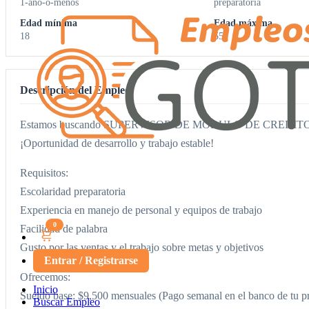
1-ano-o-menos
preparatoria
Edad mínima
Edad máxima
18
55
Descripción del Empleo
Estamos buscando SUPERVISOR DE MODULO DE CREDIT
¡Oportunidad de desarrollo y trabajo estable!
Requisitos:
Escolaridad preparatoria
Experiencia en manejo de personal y equipos de trabajo
0
Facilidad de palabra
Gusto por las ventas y el trabajo sobre metas y objetivos
Entrar / Registrarse
Ofrecemos:
Inicio
Sueldo base: $9,500 mensuales (Pago semanal en el banco de tu pr
Buscar Empleo