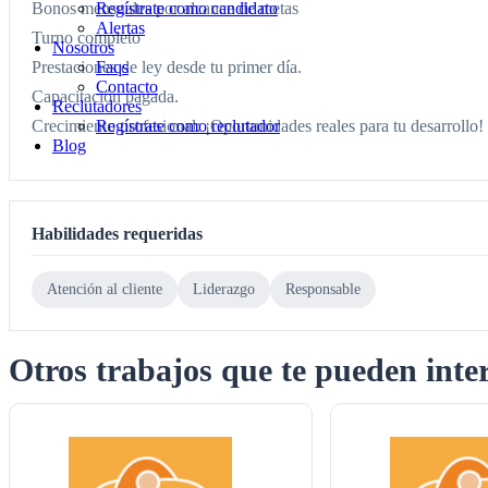
Regístrate como candidato
Bonos mensuales por alcance de metas
Alertas
Turno completo
Nosotros
Faqs
Prestaciones de ley desde tu primer día.
Contacto
Capacitación pagada.
Reclutadores
Regístrate como reclutador
Crecimiento profesional: ¡Oportunidades reales para tu desarrollo!
Blog
Habilidades requeridas
Atención al cliente
Liderazgo
Responsable
Otros trabajos que te pueden inte