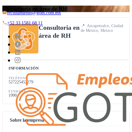
Consultoria en área de RH
reclutamiento@goth.com.mx
+52 33 1581 68 11
📍
Azcapotzalco, Ciudad
Consultoria en
de Mexico, Mexico
área de RH
INFORMACIÓN
TELÉFONO
527225452279
FUNDADA
1990
Sobre la empresa