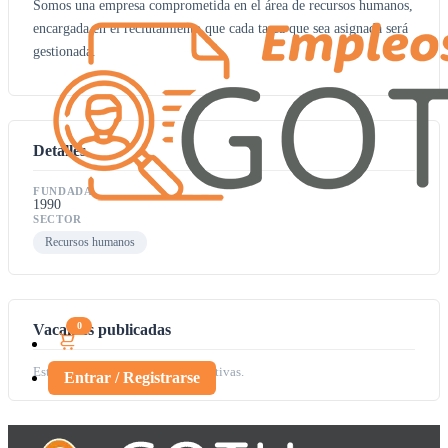
Somos una empresa comprometida en el área de recursos humanos,
encargada en el reclutamiento que cada tarea que sea asignada será
gestionada.
Detalles
FUNDADA
1990
SECTOR
Recursos humanos
0
Vacantes publicadas
Esta empresa no tiene vacantes activas.
Entrar / Registrarse