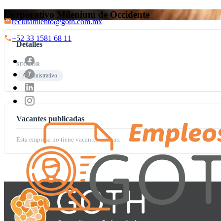
Corporativo Milenium de Occidente
reclutamiento@goth.com.mx
+52 33 1581 68 11
Detalles
SECTOR
Administrativo
Vacantes publicadas
Esta empresa no tiene vacantes activas.