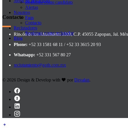
Aviso de privacidad
Regístrate como candidato
Alertas
Nosotros
Contacto
Faqs
Contacto
Reclutadores
Regístrate como reclutador
Rincón de los Ahuehuetes 3309, C.P. 45055 Zapopan, Jal. Méx
Blog
Phone:
+52 33 1581 68 11 / +52 33 3615 20 93
Whatsapp:
+52 331 567 80 27
reclutamiento@goth.com.mx
©
2026 Design & Develop with
por
Devalan
.