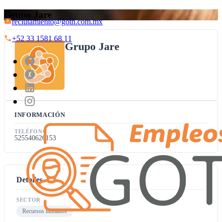
Grupo Jare
reclutamiento@goth.com.mx
+52 33 1581 68 11
Grupo Jare
INFORMACIÓN
TELÉFONO
525540626153
Detalles
SECTOR
Recursos humanos