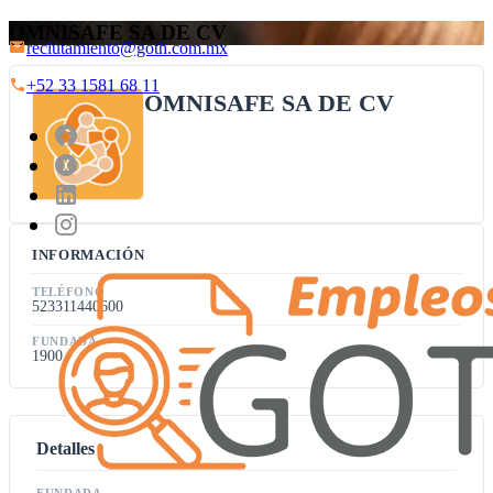
OMNISAFE SA DE CV
reclutamiento@goth.com.mx
+52 33 1581 68 11
OMNISAFE SA DE CV
INFORMACIÓN
TELÉFONO
523311440600
FUNDADA
1900
Detalles