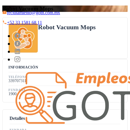
Robot Vacuum Mops
reclutamiento@goth.com.mx
+52 33 1581 68 11
Robot Vacuum Mops
INFORMACIÓN
TELÉFONO
339707311
FUNDADA
1900
Detalles