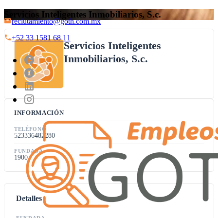
Servicios Inteligentes Inmobiliarios, S.c.
reclutamiento@goth.com.mx
+52 33 1581 68 11
Servicios Inteligentes
Inmobiliarios, S.c.
INFORMACIÓN
TELÉFONO
523336482280
FUNDADA
1900
Detalles