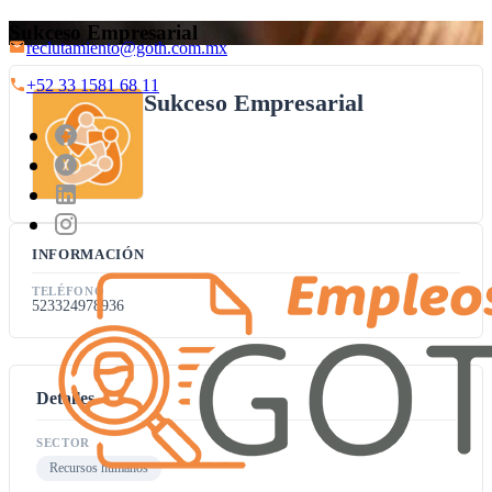
Sukceso Empresarial
reclutamiento@goth.com.mx
+52 33 1581 68 11
Sukceso Empresarial
INFORMACIÓN
TELÉFONO
523324978936
Detalles
SECTOR
Recursos humanos