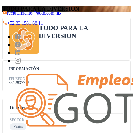
TODO PARA LA DIVERSION
reclutamiento@goth.com.mx
+52 33 1581 68 11
TODO PARA LA
DIVERSION
INFORMACIÓN
TELÉFONO
3312937712
Detalles
SECTOR
Ventas