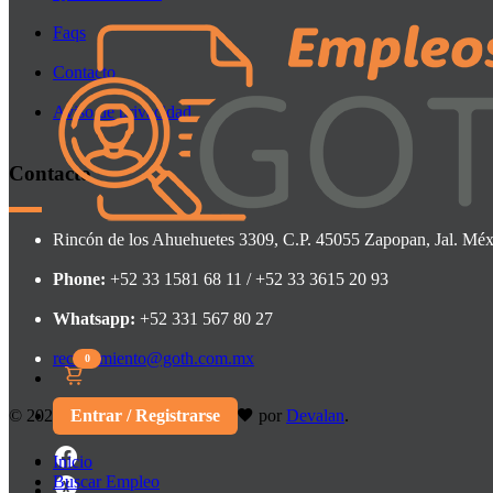
Faqs
Contacto
Aviso de privacidad
Contacto
Rincón de los Ahuehuetes 3309, C.P. 45055 Zapopan, Jal. Méx
Phone:
+52 33 1581 68 11 / +52 33 3615 20 93
Whatsapp:
+52 331 567 80 27
reclutamiento@goth.com.mx
0
Entrar / Registrarse
©
2026 Design & Develop with
por
Devalan
.
Inicio
Buscar Empleo