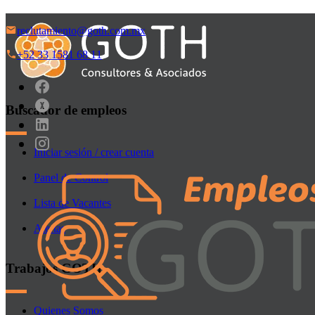
reclutamiento@goth.com.mx
+52 33 1581 68 11
Buscador de empleos
Iniciar sesión / crear cuenta
Panel de Control
Lista de Vacantes
Alertas
Trabajos GOTH
Quienes Somos