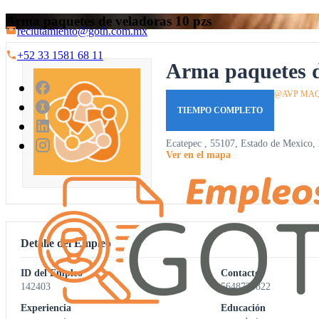
Arma paquetes de veladoras 10 pzs
reclutamiento@goth.com.mx
+52 33 1581 68 11
Arma paquetes d
@AVP MAQ
TIEMPO COMPLETO
Ecatepec , 55107, Estado de Mexico,
Ver en el mapa
Detalle del Empleo
ID del Empleo
Contacto
142403
5648733822
Experiencia
Educación