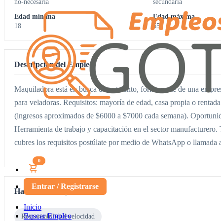
no-necesaria
secundaria
Edad mínima
Edad máxima
18
65
Descripción del Empleo
Maquiladora está en busca de tu talento, forma parte de una empr
para veladoras. Requisitos: mayoría de edad, casa propia o rentad
(ingresos aproximados de $6000 a $7000 cada semana). Oportunidad
Herramienta de trabajo y capacitación en el sector manufacturero. 
cubres los requisitos postúlate por medio de WhatsApp o llamada
0
Entrar / Registrarse
Habilidades requeridas
Inicio
Buscar Empleo
Responsabilidad velocidad