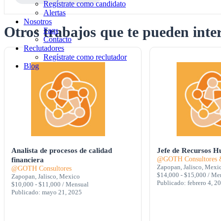
Regístrate como candidato
Alertas
Nosotros
Otros trabajos que te pueden inte
Faqs
Contacto
Reclutadores
Regístrate como reclutador
Blog
Analista de procesos de calidad
Jefe de Recursos 
@GOTH Consultores &
financiera
Zapopan, Jalisco, Mexi
@GOTH Consultores
$14,000 - $15,000 / Me
Zapopan, Jalisco, Mexico
Publicado: febrero 4, 2
$10,000 - $11,000 / Mensual
Publicado: mayo 21, 2025