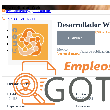
Desarrollador Web
reclutamiento@goth.com.mx
+52 33 1581 68 11
Desarrollador W
@SB
publica
TEMPORAL
Mexico
Fecha de publicación:
Ver en el mapa
Detalle del Empleo
ID del Empleo
Contacto
124168
3222009581
Experiencia
Educación