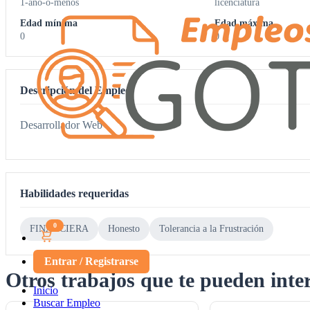
1-ano-o-menos
licenciatura
Edad mínima
Edad máxima
0
0
Descripción del Empleo
Desarrollador Web
Habilidades requeridas
0
FINANCIERA
Honesto
Tolerancia a la Frustración
Entrar / Registrarse
Otros trabajos que te pueden inte
Inicio
Buscar Empleo