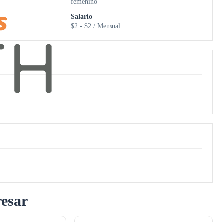
femenino
Salario
$2 - $2 / Mensual
resar