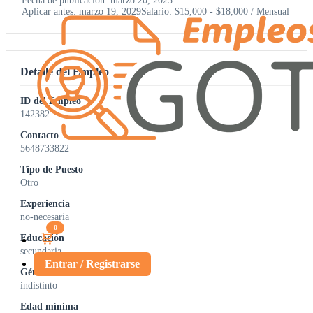
Fecha de publicación: marzo 20, 2025
Aplicar antes: marzo 19, 2029
Salario: $15,000 - $18,000 / Mensual
Detalle del Empleo
ID del Empleo
142382
Contacto
5648733822
Tipo de Puesto
Otro
Experiencia
no-necesaria
0
Educación
secundaria
Entrar / Registrarse
Género
indistinto
Edad mínima