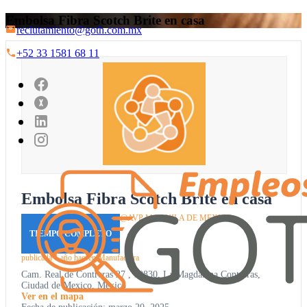
Embolsa Fibra Scotch Brite en casa
reclutamiento@goth.com.mx
+52 33 1581 68 11
Embolsa Fibra Scotch Brite en casa
@AVP MAQUILA DE MEXICO
TIEMPO COMPLETO
publicada 1 año hace
en
Manufactura
Cam. Real de Contreras 27 , 10830, La Magdalena Contreras,
Ciudad de Mexico, Mexico
Ver en el mapa