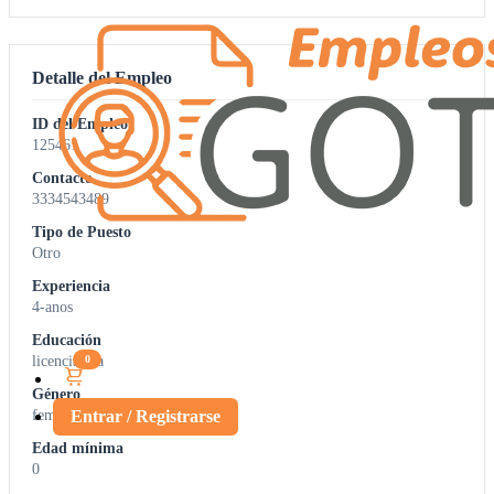
Detalle del Empleo
ID del Empleo
125461
Contacto
3334543489
Tipo de Puesto
Otro
Experiencia
4-anos
Educación
0
licenciatura
Género
Entrar / Registrarse
femenino
Edad mínima
0