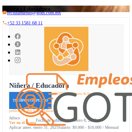
Niñera / Educadora
reclutamiento@goth.com.mx
+52 33 1581 68 11
Niñera / Educadora
@GOTH Consultores & Asociados
TIEMPO COMPLETO
publicada 2 años hace
en
Educación
Jalisco
Fecha de publicación: enero 8, 2025
Ver en el mapa
Aplicar antes: enero 31, 2025
Salario: $9,000 - $10,000 / Mensual